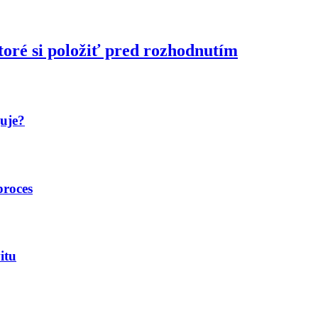
toré si položiť pred rozhodnutím
guje?
proces
itu