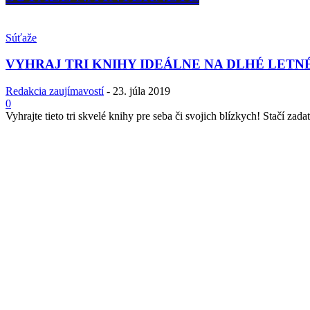
Súťaže
VYHRAJ TRI KNIHY IDEÁLNE NA DLHÉ LETN
Redakcia zaujímavostí
-
23. júla 2019
0
Vyhrajte tieto tri skvelé knihy pre seba či svojich blízkych! Stačí zadať