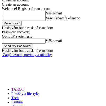
Create an account
Create an account
Welcome! Register for an account
Váš e-mail
Vaše užívateľské meno
Heslo vám bude zaslané e-mailom
Password recovery
Obnoviť svoje heslo
Váš e-mail
Heslo vám bude zaslané e-mailom
Zaujímavosti, novinky a pikošky
TAROT
Pikošky a lifestyle
Tech
Kultúra