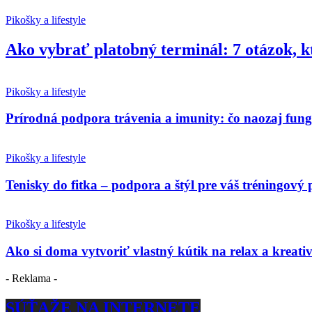
Pikošky a lifestyle
Ako vybrať platobný terminál: 7 otázok, k
Pikošky a lifestyle
Prírodná podpora trávenia a imunity: čo naozaj fun
Pikošky a lifestyle
Tenisky do fitka – podpora a štýl pre váš tréningový 
Pikošky a lifestyle
Ako si doma vytvoriť vlastný kútik na relax a kreativ
- Reklama -
SÚŤAŽE NA INTERNETE