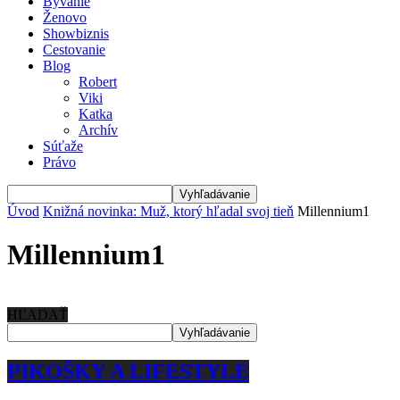
Bývanie
Ženovo
Showbiznis
Cestovanie
Blog
Robert
Viki
Katka
Archív
Súťaže
Právo
Úvod
Knižná novinka: Muž, ktorý hľadal svoj tieň
Millennium1
Millennium1
HĽADAŤ
PIKOŠKY A LIFESTYLE