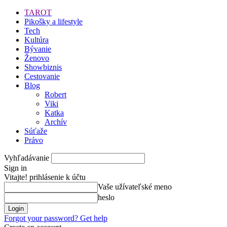
TAROT
Pikošky a lifestyle
Tech
Kultúra
Bývanie
Ženovo
Showbiznis
Cestovanie
Blog
Robert
Viki
Katka
Archív
Súťaže
Právo
Vyhľadávanie
Sign in
Vitajte! prihlásenie k účtu
Vaše užívateľské meno
heslo
Forgot your password? Get help