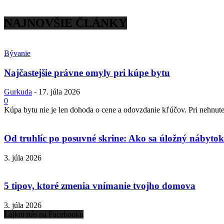
NAJNOVŠIE ČLÁNKY
Bývanie
Najčastejšie právne omyly pri kúpe bytu
Gurkuda
-
17. júla 2026
0
Kúpa bytu nie je len dohoda o cene a odovzdanie kľúčov. Pri nehnuteľ
Od truhlíc po posuvné skrine: Ako sa úložný nábytok 
3. júla 2026
5 tipov, ktoré zmenia vnímanie tvojho domova
3. júla 2026
Lajkni nás na Facebooku