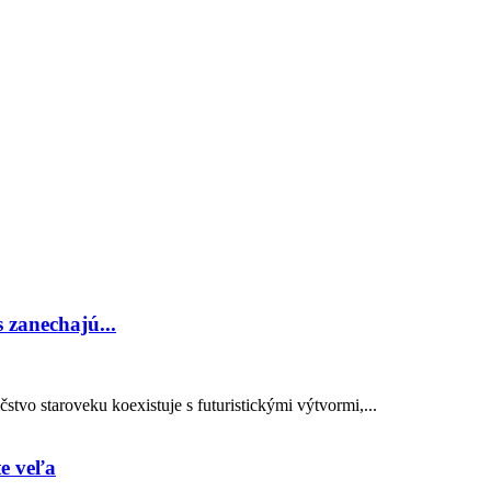
 zanechajú...
čstvo staroveku koexistuje s futuristickými výtvormi,...
te veľa