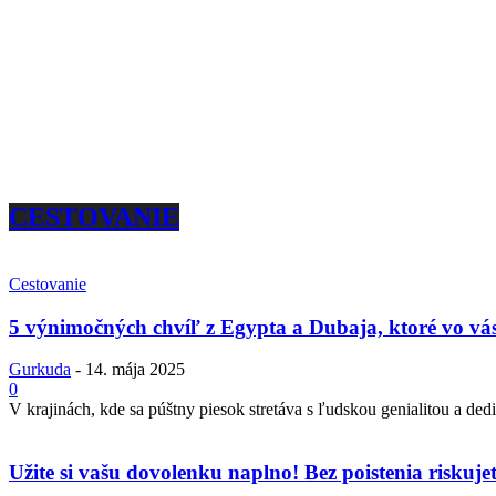
CESTOVANIE
Cestovanie
5 výnimočných chvíľ z Egypta a Dubaja, ktoré vo vás
Gurkuda
-
14. mája 2025
0
V krajinách, kde sa púštny piesok stretáva s ľudskou genialitou a dedi
Užite si vašu dovolenku naplno! Bez poistenia riskuje