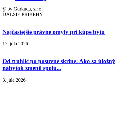
© by Gurkuda, s.r.o
ĎALŠIE PRÍBEHY
Najčastejšie právne omyly pri kúpe bytu
17. júla 2026
Od truhlíc po posuvné skrine: Ako sa úložný
nábytok zmenil spolu...
3. júla 2026