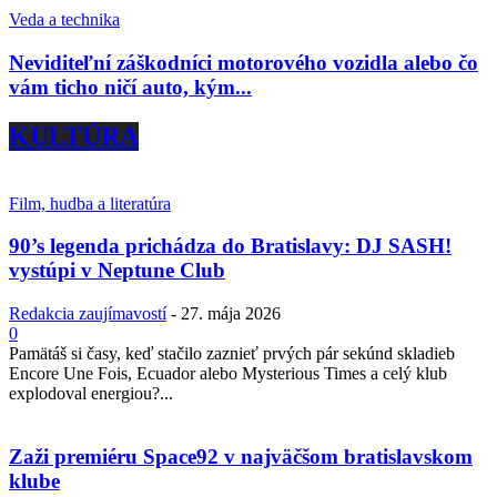
Veda a technika
Neviditeľní záškodníci motorového vozidla alebo čo
vám ticho ničí auto, kým...
KULTÚRA
Film, hudba a literatúra
90’s legenda prichádza do Bratislavy: DJ SASH!
vystúpi v Neptune Club
Redakcia zaujímavostí
-
27. mája 2026
0
Pamätáš si časy, keď stačilo zaznieť prvých pár sekúnd skladieb
Encore Une Fois, Ecuador alebo Mysterious Times a celý klub
explodoval energiou?...
Zaži premiéru Space92 v najväčšom bratislavskom
klube