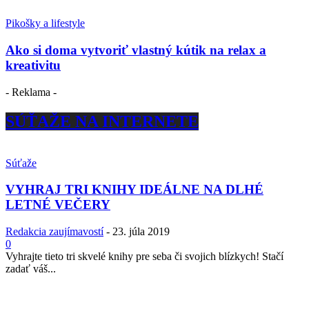
Pikošky a lifestyle
Ako si doma vytvoriť vlastný kútik na relax a
kreativitu
- Reklama -
SÚŤAŽE NA INTERNETE
Súťaže
VYHRAJ TRI KNIHY IDEÁLNE NA DLHÉ
LETNÉ VEČERY
Redakcia zaujímavostí
-
23. júla 2019
0
Vyhrajte tieto tri skvelé knihy pre seba či svojich blízkych! Stačí
zadať váš...