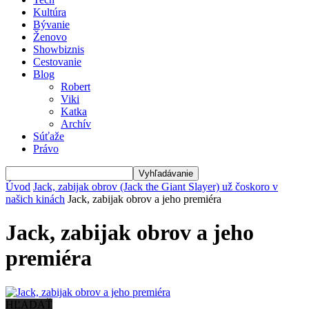
Kultúra
Bývanie
Ženovo
Showbiznis
Cestovanie
Blog
Robert
Viki
Katka
Archív
Súťaže
Právo
Úvod
Jack, zabijak obrov (Jack the Giant Slayer) už čoskoro v
našich kinách
Jack, zabijak obrov a jeho premiéra
Jack, zabijak obrov a jeho
premiéra
HĽADAŤ