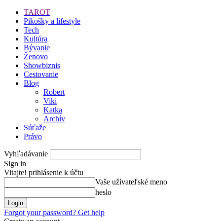
TAROT
Pikošky a lifestyle
Tech
Kultúra
Bývanie
Ženovo
Showbiznis
Cestovanie
Blog
Robert
Viki
Katka
Archív
Súťaže
Právo
Vyhľadávanie
Sign in
Vitajte! prihlásenie k účtu
Vaše užívateľské meno
heslo
Forgot your password? Get help