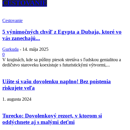
CESTOVANIE
Cestovanie
5 výnimočných chvíľ z Egypta a Dubaja, ktoré vo
vás zanechajú...
Gurkuda
-
14. mája 2025
0
V krajinách, kde sa púštny piesok stretáva s ľudskou genialitou a
dedičstvo staroveku koexistuje s futuristickými výtvormi,...
Užite si vašu dovolenku naplno! Bez poistenia
riskujete veľa
1. augusta 2024
Turecko: Dovolenkový rezort, v ktorom si
oddýchnete aj s malými deťmi