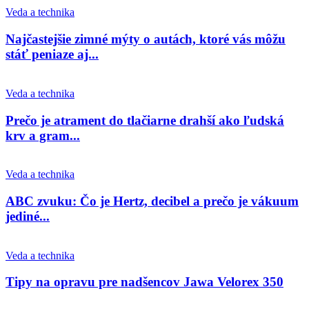
Veda a technika
Najčastejšie zimné mýty o autách, ktoré vás môžu
stáť peniaze aj...
Veda a technika
Prečo je atrament do tlačiarne drahší ako ľudská
krv a gram...
Veda a technika
ABC zvuku: Čo je Hertz, decibel a prečo je vákuum
jediné...
Veda a technika
Tipy na opravu pre nadšencov Jawa Velorex 350