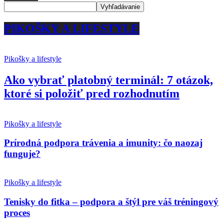
PIKOŠKY A LIFESTYLE
Pikošky a lifestyle
Ako vybrať platobný terminál: 7 otázok,
ktoré si položiť pred rozhodnutím
Pikošky a lifestyle
Prírodná podpora trávenia a imunity: čo naozaj
funguje?
Pikošky a lifestyle
Tenisky do fitka – podpora a štýl pre váš tréningový
proces