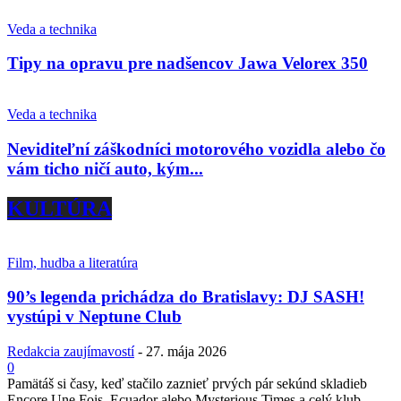
Veda a technika
Tipy na opravu pre nadšencov Jawa Velorex 350
Veda a technika
Neviditeľní záškodníci motorového vozidla alebo čo
vám ticho ničí auto, kým...
KULTÚRA
Film, hudba a literatúra
90’s legenda prichádza do Bratislavy: DJ SASH!
vystúpi v Neptune Club
Redakcia zaujímavostí
-
27. mája 2026
0
Pamätáš si časy, keď stačilo zaznieť prvých pár sekúnd skladieb
Encore Une Fois, Ecuador alebo Mysterious Times a celý klub