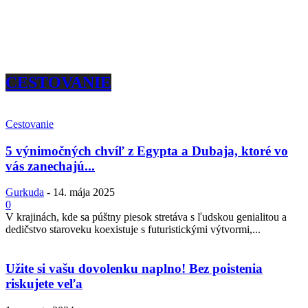
CESTOVANIE
Cestovanie
5 výnimočných chvíľ z Egypta a Dubaja, ktoré vo
vás zanechajú...
Gurkuda
-
14. mája 2025
0
V krajinách, kde sa púštny piesok stretáva s ľudskou genialitou a
dedičstvo staroveku koexistuje s futuristickými výtvormi,...
Užite si vašu dovolenku naplno! Bez poistenia
riskujete veľa