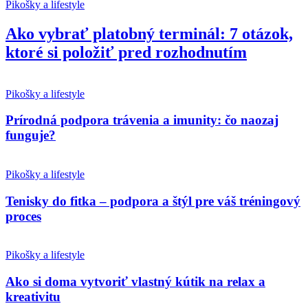
Pikošky a lifestyle
Ako vybrať platobný terminál: 7 otázok,
ktoré si položiť pred rozhodnutím
Pikošky a lifestyle
Prírodná podpora trávenia a imunity: čo naozaj
funguje?
Pikošky a lifestyle
Tenisky do fitka – podpora a štýl pre váš tréningový
proces
Pikošky a lifestyle
Ako si doma vytvoriť vlastný kútik na relax a
kreativitu