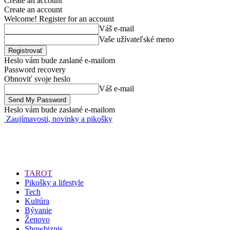
Create an account
Create an account
Welcome! Register for an account
Váš e-mail
Vaše užívateľské meno
Heslo vám bude zaslané e-mailom
Password recovery
Obnoviť svoje heslo
Váš e-mail
Heslo vám bude zaslané e-mailom
Zaujímavosti, novinky a pikošky
TAROT
Pikošky a lifestyle
Tech
Kultúra
Bývanie
Ženovo
Showbiznis