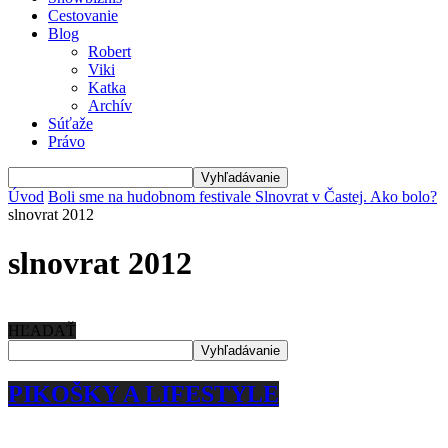
Cestovanie
Blog
Robert
Viki
Katka
Archív
Súťaže
Právo
Úvod
Boli sme na hudobnom festivale Slnovrat v Častej. Ako bolo?
slnovrat 2012
slnovrat 2012
HĽADAŤ
PIKOŠKY A LIFESTYLE