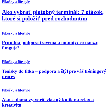
Pikošky a lifestyle
Ako vybrať platobný terminál: 7 otázok,
ktoré si položiť pred rozhodnutím
Pikošky a lifestyle
Prírodná podpora trávenia a imunity: čo naozaj
funguje?
Pikošky a lifestyle
Tenisky do fitka – podpora a štýl pre váš tréningový
proces
Pikošky a lifestyle
Ako si doma vytvoriť vlastný kútik na relax a
kreativitu