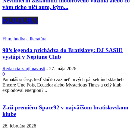
Neviditeľní záškodníci motorového vozidla alebo čo
vám ticho ničí auto, kým...
KULTÚRA
Film, hudba a literatúra
90’s legenda prichádza do Bratislavy: DJ SASH!
vystúpi v Neptune Club
Redakcia zaujímavostí
-
27. mája 2026
0
Pamätáš si časy, keď stačilo zaznieť prvých pár sekúnd skladieb
Encore Une Fois, Ecuador alebo Mysterious Times a celý klub
explodoval energiou?...
Zaži premiéru Space92 v najväčšom bratislavskom
klube
26. februára 2026