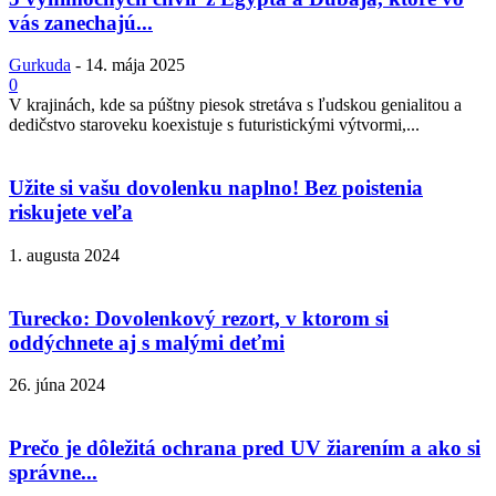
vás zanechajú...
Gurkuda
-
14. mája 2025
0
V krajinách, kde sa púštny piesok stretáva s ľudskou genialitou a
dedičstvo staroveku koexistuje s futuristickými výtvormi,...
Užite si vašu dovolenku naplno! Bez poistenia
riskujete veľa
1. augusta 2024
Turecko: Dovolenkový rezort, v ktorom si
oddýchnete aj s malými deťmi
26. júna 2024
Prečo je dôležitá ochrana pred UV žiarením a ako si
správne...