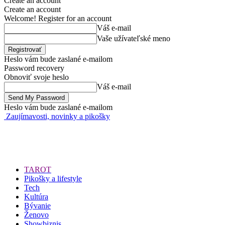
Create an account
Create an account
Welcome! Register for an account
Váš e-mail
Vaše užívateľské meno
Heslo vám bude zaslané e-mailom
Password recovery
Obnoviť svoje heslo
Váš e-mail
Heslo vám bude zaslané e-mailom
Zaujímavosti, novinky a pikošky
TAROT
Pikošky a lifestyle
Tech
Kultúra
Bývanie
Ženovo
Showbiznis