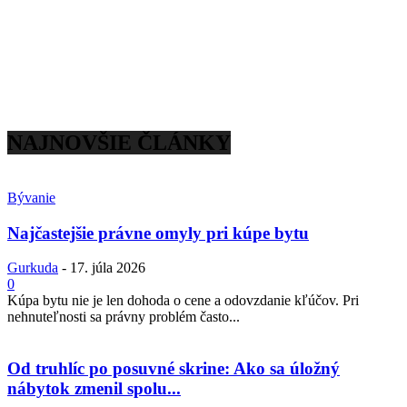
NAJNOVŠIE ČLÁNKY
Bývanie
Najčastejšie právne omyly pri kúpe bytu
Gurkuda
-
17. júla 2026
0
Kúpa bytu nie je len dohoda o cene a odovzdanie kľúčov. Pri
nehnuteľnosti sa právny problém často...
Od truhlíc po posuvné skrine: Ako sa úložný
nábytok zmenil spolu...