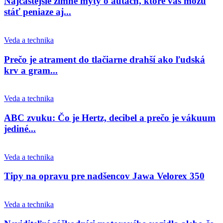
Najčastejšie zimné mýty o autách, ktoré vás môžu
stáť peniaze aj...
Veda a technika
Prečo je atrament do tlačiarne drahší ako ľudská
krv a gram...
Veda a technika
ABC zvuku: Čo je Hertz, decibel a prečo je vákuum
jediné...
Veda a technika
Tipy na opravu pre nadšencov Jawa Velorex 350
Veda a technika