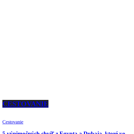
CESTOVANIE
Cestovanie
5 výnimočných chvíľ z Egypta a Dubaja, ktoré vo