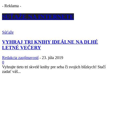
- Reklama -
SÚŤAŽE NA INTERNETE
Súťaže
VYHRAJ TRI KNIHY IDEÁLNE NA DLHÉ
LETNÉ VEČERY
Redakcia zaujímavostí
-
23. júla 2019
0
Vyhrajte tieto tri skvelé knihy pre seba či svojich blízkych! Stačí
zadať váš...