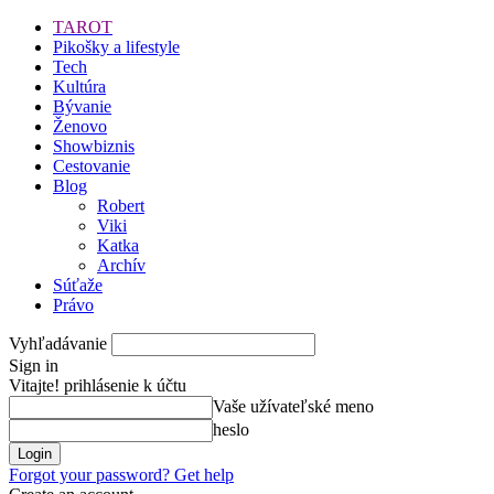
TAROT
Pikošky a lifestyle
Tech
Kultúra
Bývanie
Ženovo
Showbiznis
Cestovanie
Blog
Robert
Viki
Katka
Archív
Súťaže
Právo
Vyhľadávanie
Sign in
Vitajte! prihlásenie k účtu
Vaše užívateľské meno
heslo
Forgot your password? Get help