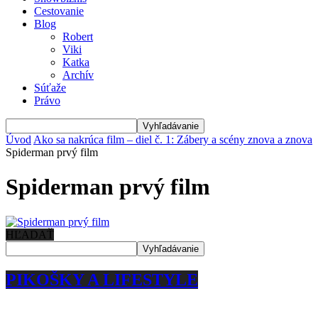
Cestovanie
Blog
Robert
Viki
Katka
Archív
Súťaže
Právo
Úvod
Ako sa nakrúca film – diel č. 1: Zábery a scény znova a znova
Spiderman prvý film
Spiderman prvý film
HĽADAŤ
PIKOŠKY A LIFESTYLE