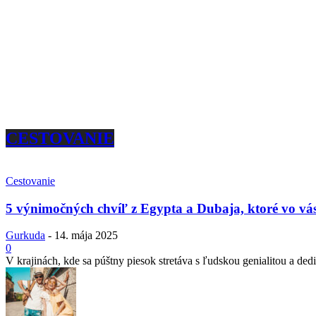
CESTOVANIE
Cestovanie
5 výnimočných chvíľ z Egypta a Dubaja, ktoré vo vás
Gurkuda
-
14. mája 2025
0
V krajinách, kde sa púštny piesok stretáva s ľudskou genialitou a dedi