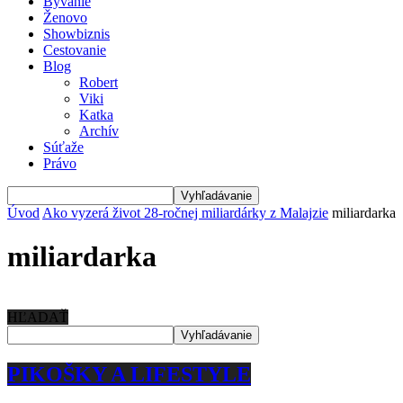
Bývanie
Ženovo
Showbiznis
Cestovanie
Blog
Robert
Viki
Katka
Archív
Súťaže
Právo
Úvod
Ako vyzerá život 28-ročnej miliardárky z Malajzie
miliardarka
miliardarka
HĽADAŤ
PIKOŠKY A LIFESTYLE