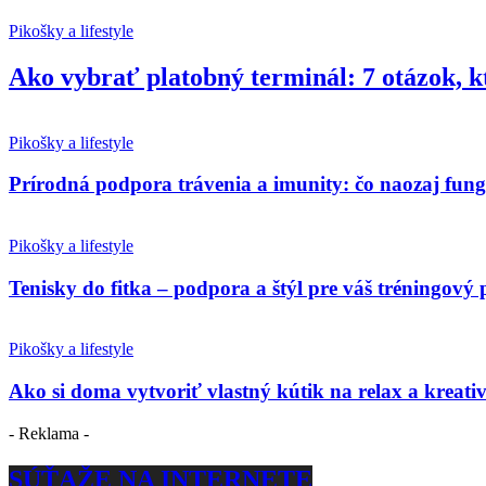
Pikošky a lifestyle
Ako vybrať platobný terminál: 7 otázok, k
Pikošky a lifestyle
Prírodná podpora trávenia a imunity: čo naozaj fun
Pikošky a lifestyle
Tenisky do fitka – podpora a štýl pre váš tréningový 
Pikošky a lifestyle
Ako si doma vytvoriť vlastný kútik na relax a kreativ
- Reklama -
SÚŤAŽE NA INTERNETE