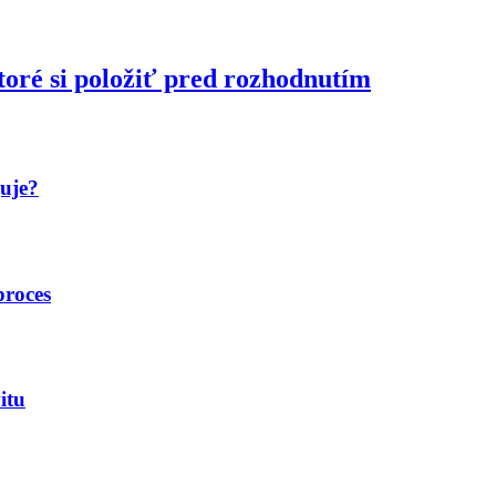
toré si položiť pred rozhodnutím
guje?
proces
itu