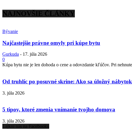
NAJNOVŠIE ČLÁNKY
Bývanie
Najčastejšie právne omyly pri kúpe bytu
Gurkuda
-
17. júla 2026
0
Kúpa bytu nie je len dohoda o cene a odovzdanie kľúčov. Pri nehnuteľ
Od truhlíc po posuvné skrine: Ako sa úložný nábytok 
3. júla 2026
5 tipov, ktoré zmenia vnímanie tvojho domova
3. júla 2026
Lajkni nás na Facebooku