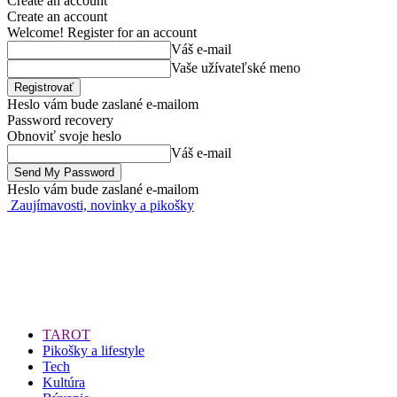
Create an account
Create an account
Welcome! Register for an account
Váš e-mail
Vaše užívateľské meno
Heslo vám bude zaslané e-mailom
Password recovery
Obnoviť svoje heslo
Váš e-mail
Heslo vám bude zaslané e-mailom
Zaujímavosti, novinky a pikošky
TAROT
Pikošky a lifestyle
Tech
Kultúra