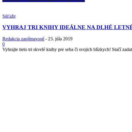
Súťaže
VYHRAJ TRI KNIHY IDEÁLNE NA DLHÉ LETN
Redakcia zaujímavostí
-
23. júla 2019
0
Vyhrajte tieto tri skvelé knihy pre seba či svojich blízkych! Stačí zadať