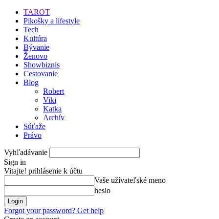
TAROT
Pikošky a lifestyle
Tech
Kultúra
Bývanie
Ženovo
Showbiznis
Cestovanie
Blog
Robert
Viki
Katka
Archív
Súťaže
Právo
Vyhľadávanie
Sign in
Vitajte! prihlásenie k účtu
Vaše užívateľské meno
heslo
Forgot your password? Get help