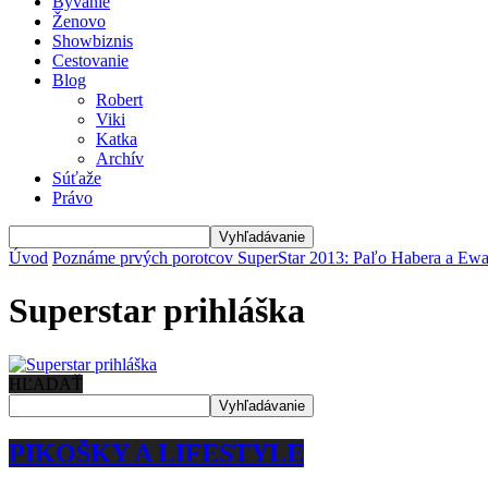
Bývanie
Ženovo
Showbiznis
Cestovanie
Blog
Robert
Viki
Katka
Archív
Súťaže
Právo
Úvod
Poznáme prvých porotcov SuperStar 2013: Paľo Habera a Ewa
Superstar prihláška
HĽADAŤ
PIKOŠKY A LIFESTYLE