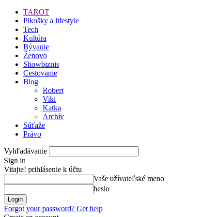
TAROT
Pikošky a lifestyle
Tech
Kultúra
Bývanie
Ženovo
Showbiznis
Cestovanie
Blog
Robert
Viki
Katka
Archív
Súťaže
Právo
Vyhľadávanie
Sign in
Vitajte! prihlásenie k účtu
Vaše užívateľské meno
heslo
Forgot your password? Get help