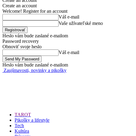
Create an account
Create an account
Welcome! Register for an account
Váš e-mail
Vaše užívateľské meno
Heslo vám bude zaslané e-mailom
Password recovery
Obnoviť svoje heslo
Váš e-mail
Heslo vám bude zaslané e-mailom
Zaujímavosti, novinky a pikošky
TAROT
Pikošky a lifestyle
Tech
Kultúra