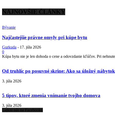
NAJNOVŠIE ČLÁNKY
Bývanie
Najčastejšie právne omyly pri kúpe bytu
Gurkuda
-
17. júla 2026
0
Kúpa bytu nie je len dohoda o cene a odovzdanie kľúčov. Pri nehnuteľ
Od truhlíc po posuvné skrine: Ako sa úložný nábytok 
3. júla 2026
5 tipov, ktoré zmenia vnímanie tvojho domova
3. júla 2026
Lajkni nás na Facebooku