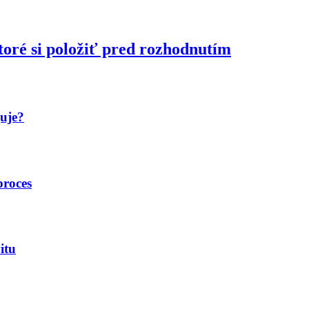
toré si položiť pred rozhodnutím
guje?
proces
itu