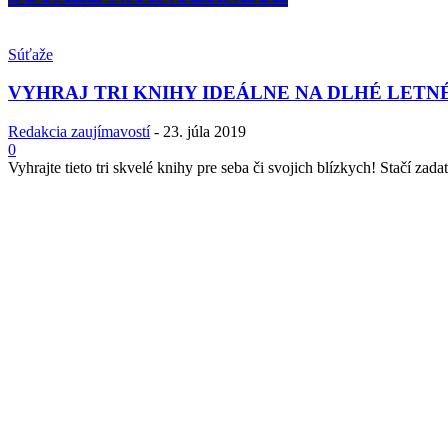
Súťaže
VYHRAJ TRI KNIHY IDEÁLNE NA DLHÉ LETN
Redakcia zaujímavostí
-
23. júla 2019
0
Vyhrajte tieto tri skvelé knihy pre seba či svojich blízkych! Stačí zadať