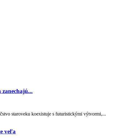
 zanechajú...
čstvo staroveku koexistuje s futuristickými výtvormi,...
te veľa