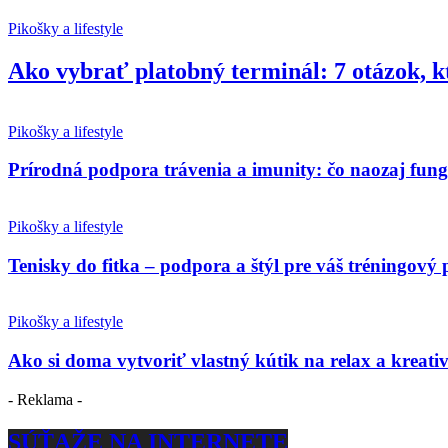
Pikošky a lifestyle
Ako vybrať platobný terminál: 7 otázok, k
Pikošky a lifestyle
Prírodná podpora trávenia a imunity: čo naozaj fun
Pikošky a lifestyle
Tenisky do fitka – podpora a štýl pre váš tréningový 
Pikošky a lifestyle
Ako si doma vytvoriť vlastný kútik na relax a kreativ
- Reklama -
SÚŤAŽE NA INTERNETE