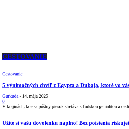
CESTOVANIE
Cestovanie
5 výnimočných chvíľ z Egypta a Dubaja, ktoré vo vás
Gurkuda
-
14. mája 2025
0
V krajinách, kde sa púštny piesok stretáva s ľudskou genialitou a dedi
Užite si vašu dovolenku naplno! Bez poistenia riskuje