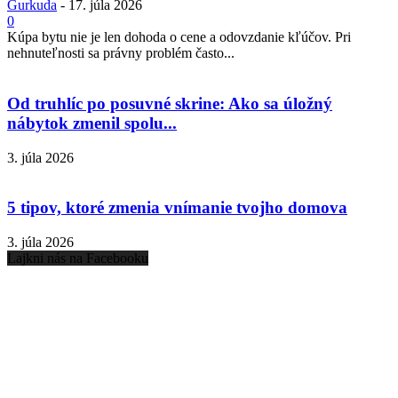
Gurkuda
-
17. júla 2026
0
Kúpa bytu nie je len dohoda o cene a odovzdanie kľúčov. Pri
nehnuteľnosti sa právny problém často...
Od truhlíc po posuvné skrine: Ako sa úložný
nábytok zmenil spolu...
3. júla 2026
5 tipov, ktoré zmenia vnímanie tvojho domova
3. júla 2026
Lajkni nás na Facebooku