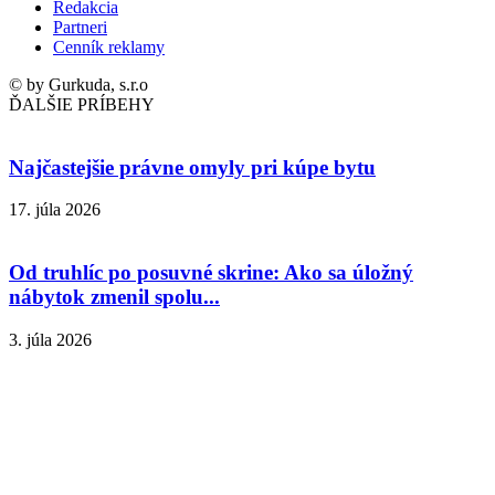
Redakcia
Partneri
Cenník reklamy
© by Gurkuda, s.r.o
ĎALŠIE PRÍBEHY
Najčastejšie právne omyly pri kúpe bytu
17. júla 2026
Od truhlíc po posuvné skrine: Ako sa úložný
nábytok zmenil spolu...
3. júla 2026