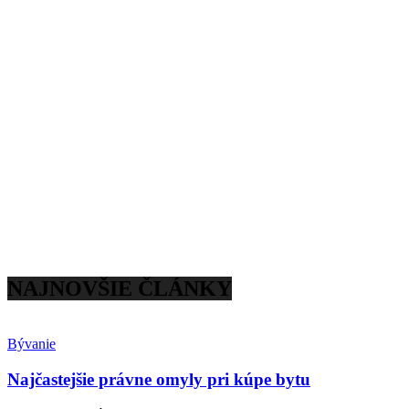
NAJNOVŠIE ČLÁNKY
Bývanie
Najčastejšie právne omyly pri kúpe bytu