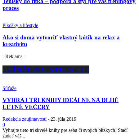
Tenisky do fitka – podpora a štýl pre váš tréningový
proces
Pikošky a lifestyle
Ako si doma vytvoriť vlastný kútik na relax a
kreativitu
- Reklama -
SÚŤAŽE NA INTERNETE
Súťaže
VYHRAJ TRI KNIHY IDEÁLNE NA DLHÉ
LETNÉ VEČERY
Redakcia zaujímavostí
-
23. júla 2019
0
Vyhrajte tieto tri skvelé knihy pre seba či svojich blízkych! Stačí
zadať váš...