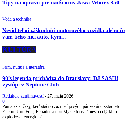
Tipy na opravu pre nadšencov Jawa Velorex 350
Veda a technika
Neviditeľní záškodníci motorového vozidla alebo čo
vám ticho ničí auto, kým...
KULTÚRA
Film, hudba a literatúra
90’s legenda prichádza do Bratislavy: DJ SASH!
vystúpi v Neptune Club
Redakcia zaujímavostí
-
27. mája 2026
0
Pamätáš si časy, keď stačilo zaznieť prvých pár sekúnd skladieb
Encore Une Fois, Ecuador alebo Mysterious Times a celý klub
explodoval energiou?...