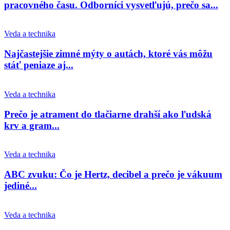
pracovného času. Odborníci vysvetľujú, prečo sa...
Veda a technika
Najčastejšie zimné mýty o autách, ktoré vás môžu
stáť peniaze aj...
Veda a technika
Prečo je atrament do tlačiarne drahší ako ľudská
krv a gram...
Veda a technika
ABC zvuku: Čo je Hertz, decibel a prečo je vákuum
jediné...
Veda a technika