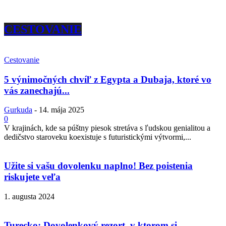
CESTOVANIE
Cestovanie
5 výnimočných chvíľ z Egypta a Dubaja, ktoré vo
vás zanechajú...
Gurkuda
-
14. mája 2025
0
V krajinách, kde sa púštny piesok stretáva s ľudskou genialitou a
dedičstvo staroveku koexistuje s futuristickými výtvormi,...
Užite si vašu dovolenku naplno! Bez poistenia
riskujete veľa
1. augusta 2024
Turecko: Dovolenkový rezort, v ktorom si