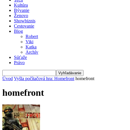
Kultúra
Bývanie
Ženovo
Showbiznis
Cestovanie
Blog
Robert
Viki
Katka
Archív
Súťaže
Právo
Úvod
Vyšla počítačová hra: Homefront
homefront
homefront