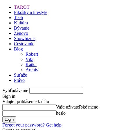
TAROT
Pikošky a lifestyle
Tech
Kultúra
Bývanie
Ženovo
Showbiznis
Cestovanie
Blog
Robert
Viki
Katka
Archív
Súťaže
Právo
Vyhľadávanie
Sign in
Vitajte! prihlásenie k účtu
Vaše užívateľské meno
heslo
Forgot your password? Get help