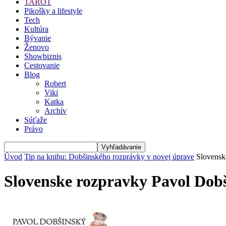
TAROT
Pikošky a lifestyle
Tech
Kultúra
Bývanie
Ženovo
Showbiznis
Cestovanie
Blog
Robert
Viki
Katka
Archív
Súťaže
Právo
Úvod
Tip na knihu: Dobšinského rozprávky v novej úprave
Slovensk
Slovenske rozpravky Pavol Dob