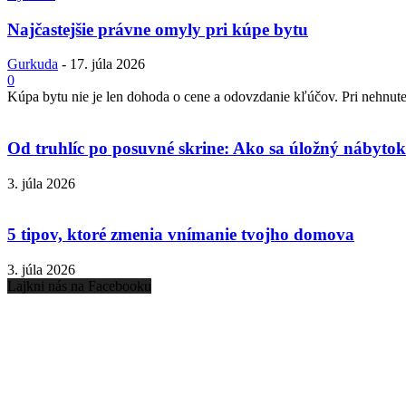
Najčastejšie právne omyly pri kúpe bytu
Gurkuda
-
17. júla 2026
0
Kúpa bytu nie je len dohoda o cene a odovzdanie kľúčov. Pri nehnuteľ
Od truhlíc po posuvné skrine: Ako sa úložný nábytok 
3. júla 2026
5 tipov, ktoré zmenia vnímanie tvojho domova
3. júla 2026
Lajkni nás na Facebooku