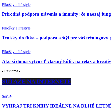
Pikošky a lifestyle
Prírodná podpora trávenia a imunity: čo naozaj fun
Pikošky a lifestyle
Tenisky do fitka – podpora a štýl pre váš tréningový 
Pikošky a lifestyle
Ako si doma vytvoriť vlastný kútik na relax a kreativ
- Reklama -
SÚŤAŽE NA INTERNETE
Súťaže
VYHRAJ TRI KNIHY IDEÁLNE NA DLHÉ LETN