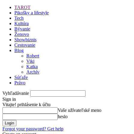
TAROT
Pikošky a lifestyle
Tech
Kultúra
Bývanie
Ženovo
Showbiznis
Cestovanie
Blog
Robert
Viki
Katka
Archív
Súťaže
Právo
Vyhľadávanie
Sign in
Vitajte! prihlásenie k účtu
Vaše užívateľské meno
heslo
Forgot your password? Get help