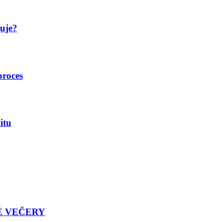
guje?
proces
itu
É VEČERY