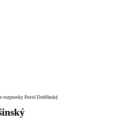
e rozpravky Pavol Dobšinský
šinský