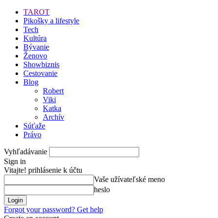
TAROT
Pikošky a lifestyle
Tech
Kultúra
Bývanie
Ženovo
Showbiznis
Cestovanie
Blog
Robert
Viki
Katka
Archív
Súťaže
Právo
Vyhľadávanie
Sign in
Vitajte! prihlásenie k účtu
Vaše užívateľské meno
heslo
Forgot your password? Get help