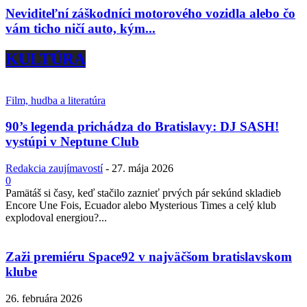
Neviditeľní záškodníci motorového vozidla alebo čo
vám ticho ničí auto, kým...
KULTÚRA
Film, hudba a literatúra
90’s legenda prichádza do Bratislavy: DJ SASH!
vystúpi v Neptune Club
Redakcia zaujímavostí
-
27. mája 2026
0
Pamätáš si časy, keď stačilo zaznieť prvých pár sekúnd skladieb
Encore Une Fois, Ecuador alebo Mysterious Times a celý klub
explodoval energiou?...
Zaži premiéru Space92 v najväčšom bratislavskom
klube
26. februára 2026