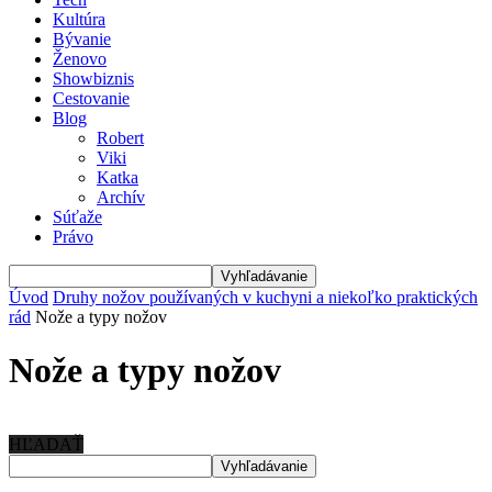
Kultúra
Bývanie
Ženovo
Showbiznis
Cestovanie
Blog
Robert
Viki
Katka
Archív
Súťaže
Právo
Úvod
Druhy nožov používaných v kuchyni a niekoľko praktických
rád
Nože a typy nožov
Nože a typy nožov
HĽADAŤ