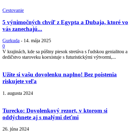
Cestovanie
5 výnimočných chvíľ z Egypta a Dubaja, ktoré vo
vás zanechajú...
Gurkuda
-
14. mája 2025
0
V krajinách, kde sa púštny piesok stretáva s ľudskou genialitou a
dedičstvo staroveku koexistuje s futuristickými výtvormi,...
Užite si vašu dovolenku naplno! Bez poistenia
riskujete veľa
1. augusta 2024
Turecko: Dovolenkový rezort, v ktorom si
oddýchnete aj s malými deťmi
26. júna 2024