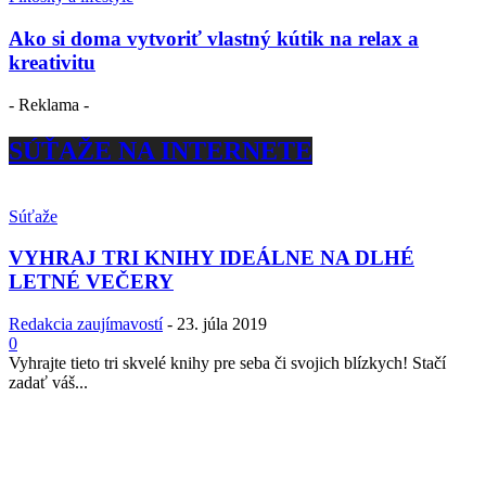
Ako si doma vytvoriť vlastný kútik na relax a
kreativitu
- Reklama -
SÚŤAŽE NA INTERNETE
Súťaže
VYHRAJ TRI KNIHY IDEÁLNE NA DLHÉ
LETNÉ VEČERY
Redakcia zaujímavostí
-
23. júla 2019
0
Vyhrajte tieto tri skvelé knihy pre seba či svojich blízkych! Stačí
zadať váš...