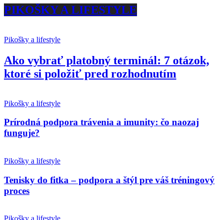
PIKOŠKY A LIFESTYLE
Pikošky a lifestyle
Ako vybrať platobný terminál: 7 otázok,
ktoré si položiť pred rozhodnutím
Pikošky a lifestyle
Prírodná podpora trávenia a imunity: čo naozaj
funguje?
Pikošky a lifestyle
Tenisky do fitka – podpora a štýl pre váš tréningový
proces
Pikošky a lifestyle