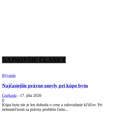
NAJNOVŠIE ČLÁNKY
Bývanie
Najčastejšie právne omyly pri kúpe bytu
Gurkuda
-
17. júla 2026
0
Kúpa bytu nie je len dohoda o cene a odovzdanie kľúčov. Pri
nehnuteľnosti sa právny problém často...