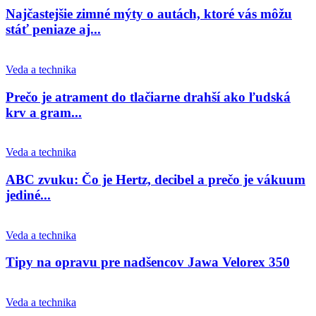
Najčastejšie zimné mýty o autách, ktoré vás môžu
stáť peniaze aj...
Veda a technika
Prečo je atrament do tlačiarne drahší ako ľudská
krv a gram...
Veda a technika
ABC zvuku: Čo je Hertz, decibel a prečo je vákuum
jediné...
Veda a technika
Tipy na opravu pre nadšencov Jawa Velorex 350
Veda a technika