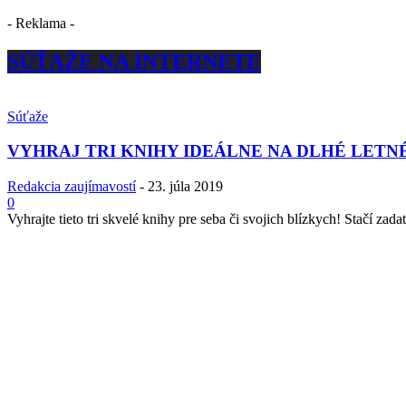
- Reklama -
SÚŤAŽE NA INTERNETE
Súťaže
VYHRAJ TRI KNIHY IDEÁLNE NA DLHÉ LETN
Redakcia zaujímavostí
-
23. júla 2019
0
Vyhrajte tieto tri skvelé knihy pre seba či svojich blízkych! Stačí zadať