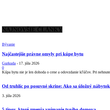
NAJNOVŠIE ČLÁNKY
Bývanie
Najčastejšie právne omyly pri kúpe bytu
Gurkuda
-
17. júla 2026
0
Kúpa bytu nie je len dohoda o cene a odovzdanie kľúčov. Pri nehnuteľ
Od truhlíc po posuvné skrine: Ako sa úložný nábytok 
3. júla 2026
5 tipov, ktoré zmenia vnímanie tvojho domova