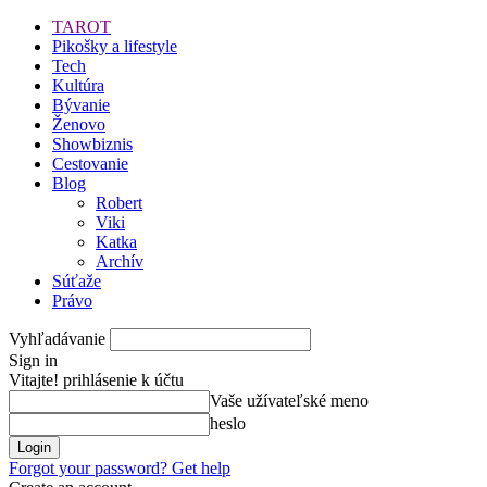
TAROT
Pikošky a lifestyle
Tech
Kultúra
Bývanie
Ženovo
Showbiznis
Cestovanie
Blog
Robert
Viki
Katka
Archív
Súťaže
Právo
Vyhľadávanie
Sign in
Vitajte! prihlásenie k účtu
Vaše užívateľské meno
heslo
Forgot your password? Get help