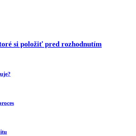
toré si položiť pred rozhodnutím
guje?
proces
itu