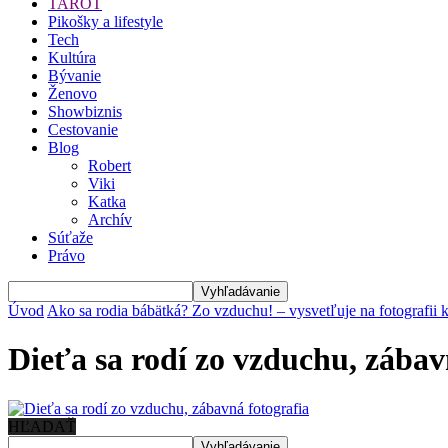
TAROT
Pikošky a lifestyle
Tech
Kultúra
Bývanie
Ženovo
Showbiznis
Cestovanie
Blog
Robert
Viki
Katka
Archív
Súťaže
Právo
Úvod
Ako sa rodia bábätká? Zo vzduchu! – vysvetľuje na fotografii 
Dieťa sa rodí zo vzduchu, zábav
HĽADAŤ