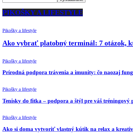
PIKOŠKY A LIFESTYLE
Pikošky a lifestyle
Ako vybrať platobný terminál: 7 otázok, k
Pikošky a lifestyle
Prírodná podpora trávenia a imunity: čo naozaj fun
Pikošky a lifestyle
Tenisky do fitka – podpora a štýl pre váš tréningový 
Pikošky a lifestyle
Ako si doma vytvoriť vlastný kútik na relax a kreativ