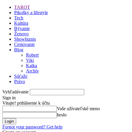
TAROT
Pikošky a lifestyle
Tech
Kultúra
Bývanie
Ženovo
Showbiznis
Cestovanie
Blog
Robert
Viki
Katka
Archív
Súťaže
Právo
Vyhľadávanie
Sign in
Vitajte! prihlásenie k účtu
Vaše užívateľské meno
heslo
Forgot your password? Get help