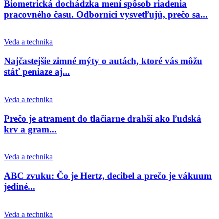
Biometrická dochádzka mení spôsob riadenia
pracovného času. Odborníci vysvetľujú, prečo sa...
Veda a technika
Najčastejšie zimné mýty o autách, ktoré vás môžu
stáť peniaze aj...
Veda a technika
Prečo je atrament do tlačiarne drahší ako ľudská
krv a gram...
Veda a technika
ABC zvuku: Čo je Hertz, decibel a prečo je vákuum
jediné...
Veda a technika