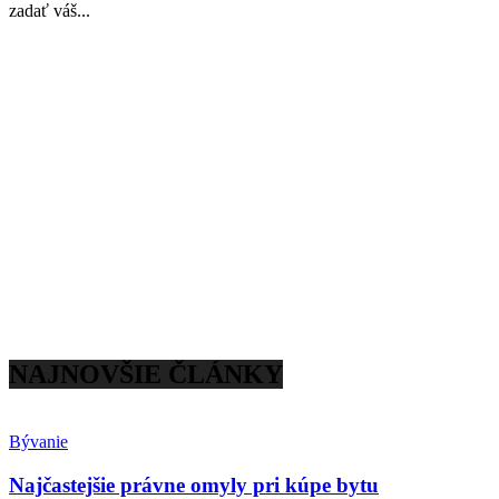
zadať váš...
NAJNOVŠIE ČLÁNKY
Bývanie
Najčastejšie právne omyly pri kúpe bytu