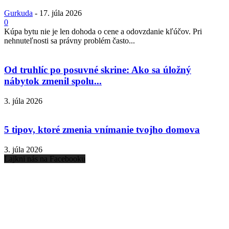
Gurkuda
-
17. júla 2026
0
Kúpa bytu nie je len dohoda o cene a odovzdanie kľúčov. Pri
nehnuteľnosti sa právny problém často...
Od truhlíc po posuvné skrine: Ako sa úložný
nábytok zmenil spolu...
3. júla 2026
5 tipov, ktoré zmenia vnímanie tvojho domova
3. júla 2026
Lajkni nás na Facebooku