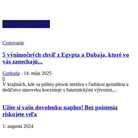
CESTOVANIE
Cestovanie
5 výnimočných chvíľ z Egypta a Dubaja, ktoré vo
vás zanechajú...
Gurkuda
-
14. mája 2025
0
V krajinách, kde sa púštny piesok stretáva s ľudskou genialitou a
dedičstvo staroveku koexistuje s futuristickými výtvormi,...
Užite si vašu dovolenku naplno! Bez poistenia
riskujete veľa
1. augusta 2024