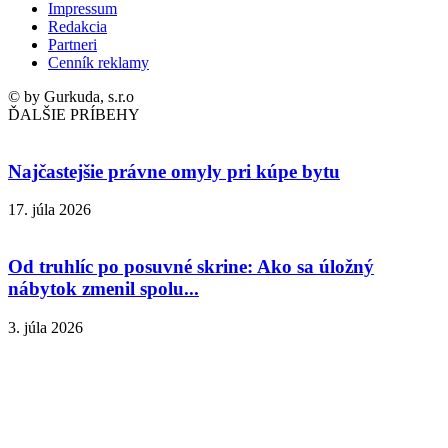
Impressum
Redakcia
Partneri
Cenník reklamy
© by Gurkuda, s.r.o
ĎALŠIE PRÍBEHY
Najčastejšie právne omyly pri kúpe bytu
17. júla 2026
Od truhlíc po posuvné skrine: Ako sa úložný
nábytok zmenil spolu...
3. júla 2026