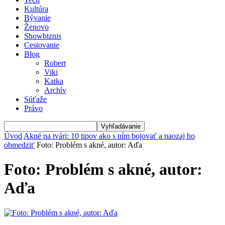
Kultúra
Bývanie
Ženovo
Showbiznis
Cestovanie
Blog
Robert
Viki
Katka
Archív
Súťaže
Právo
Úvod
Akné na tvári: 10 tipov ako s ním bojovať a naozaj ho
obmedziť
Foto: Problém s akné, autor: Aďa
Foto: Problém s akné, autor:
Aďa