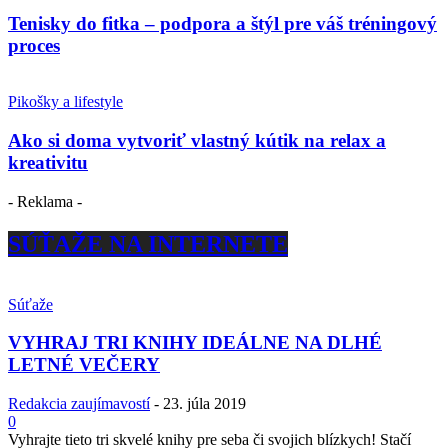
Tenisky do fitka – podpora a štýl pre váš tréningový
proces
Pikošky a lifestyle
Ako si doma vytvoriť vlastný kútik na relax a
kreativitu
- Reklama -
SÚŤAŽE NA INTERNETE
Súťaže
VYHRAJ TRI KNIHY IDEÁLNE NA DLHÉ
LETNÉ VEČERY
Redakcia zaujímavostí
-
23. júla 2019
0
Vyhrajte tieto tri skvelé knihy pre seba či svojich blízkych! Stačí