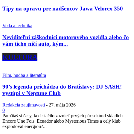
Tipy na opravu pre nadšencov Jawa Velorex 350
Veda a technika
Neviditeľní záškodníci motorového vozidla alebo čo
vám ticho ničí auto, kým...
KULTÚRA
Film, hudba a literatúra
90’s legenda prichádza do Bratislavy: DJ SASH!
vystúpi v Neptune Club
Redakcia zaujímavostí
-
27. mája 2026
0
Pamätáš si časy, keď stačilo zaznieť prvých pár sekúnd skladieb
Encore Une Fois, Ecuador alebo Mysterious Times a celý klub
explodoval energiou?...